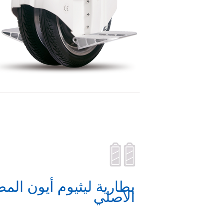
بطارية ليثيوم أيون المص
الأصلي