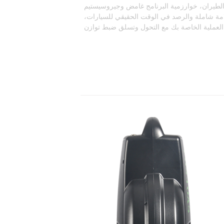
ران، خوارزمية البرنامج غامض وجيروسيستيم، Fosjoas رقاقة
مة شاملة والرصد في الوقت الحقيقي للسيارات،