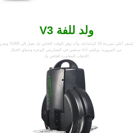
V3 ولد للفة
18 كم/ساعة، وأنه يوفر الوقت الخاص بك تصل إلى 400% ويحررك
من المرورية. ويكفي أداء مدهش في التضاريس الوعرة وتسلق الجبال.
الذهاب للمغامرة الخاص بك!