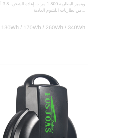
من بطاريات الليثيوم العادية...
130Wh / 170Wh / 260Wh / 340Wh