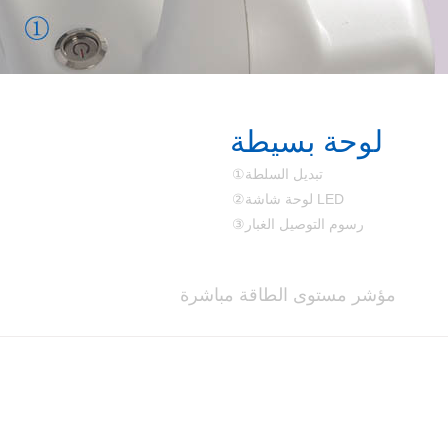
لوحة بسيطة
①تبديل السلطة
②لوحة شاشة LED
③رسوم التوصيل الغبار
مؤشر مستوى الطاقة مباشرة