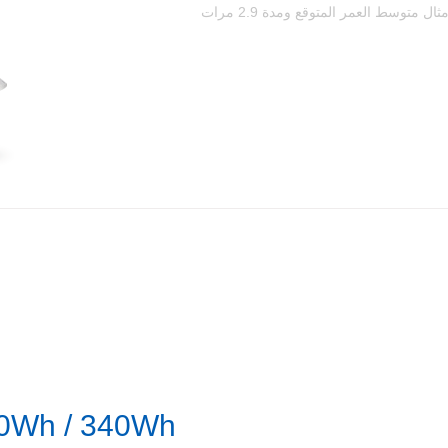
ويتميز البطارية 800 1 مرات إعادة الشحن، 3.8 أمثال متوسط العمر المتوقع ومدة 2.9 مرات
60Wh / 340Wh