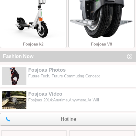
Fosjoas k2
Fosjoas V8
Fashion Now
Fosjoas Photos
Future Tech, Future Commuting Concept
Fosjoas Video
Fosjoas 2014:Anytime,Anywhere,At Will
Hotline