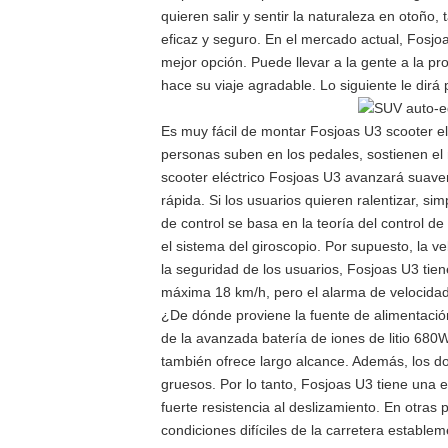
quieren salir y sentir la naturaleza en otoño,
eficaz y seguro. En el mercado actual, Fosj
mejor opción. Puede llevar a la gente a la p
hace su viaje agradable. Lo siguiente le dirá 
Es muy fácil de montar Fosjoas U3 scooter elé
personas suben en los pedales, sostienen el m
scooter eléctrico Fosjoas U3 avanzará suave
rápida. Si los usuarios quieren ralentizar, sim
de control se basa en la teoría del control de
el sistema del giroscopio. Por supuesto, la ve
la seguridad de los usuarios, Fosjoas U3 tien
máxima 18 km/h, pero el alarma de velocidad
¿De dónde proviene la fuente de alimentació
de la avanzada batería de iones de litio 680
también ofrece largo alcance. Además, los 
gruesos. Por lo tanto, Fosjoas U3 tiene una 
fuerte resistencia al deslizamiento. En otra
condiciones difíciles de la carretera establ