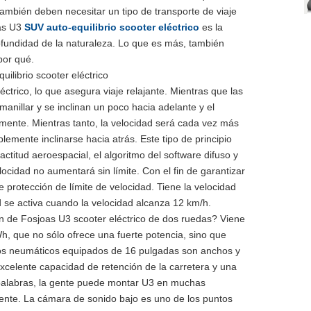
 también deben necesitar un tipo de transporte de viaje
oas U3
SUV auto-equilibrio scooter eléctrico
es la
rofundidad de la naturaleza. Lo que es más, también
por qué.
ctrico, lo que asegura viaje relajante. Mientras que las
anillar y se inclinan un poco hacia adelante y el
mente. Mientras tanto, la velocidad será cada vez más
plemente inclinarse hacia atrás. Este tipo de principio
 actitud aeroespacial, el algoritmo del software difuso y
locidad no aumentará sin límite. Con el fin de garantizar
e protección de límite de velocidad. Tiene la velocidad
 se activa cuando la velocidad alcanza 12 km/h.
n de Fosjoas U3 scooter eléctrico de dos ruedas? Viene
Wh, que no sólo ofrece una fuerte potencia, sino que
dos neumáticos equipados de 16 pulgadas son anchos y
excelente capacidad de retención de la carretera y una
s palabras, la gente puede montar U3 en muchas
emente. La cámara de sonido bajo es uno de los puntos