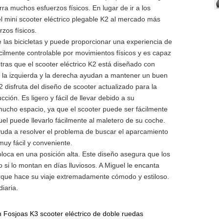
rra muchos esfuerzos físicos. En lugar de ir a los
 mini scooter eléctrico plegable K2 al mercado más
zos físicos.
las bicicletas y puede proporcionar una experiencia de
ilmente controlable por movimientos físicos y es capaz
tras que el scooter eléctrico K2 está diseñado con
a la izquierda y la derecha ayudan a mantener un buen
2 disfruta del diseño de scooter actualizado para la
ción. Es ligero y fácil de llevar debido a su
mucho espacio, ya que el scooter puede ser fácilmente
 puede llevarlo fácilmente al maletero de su coche.
yuda a resolver el problema de buscar el aparcamiento
uy fácil y conveniente.
oloca en una posición alta. Este diseño asegura que los
 si lo montan en días lluviosos. A Miguel le encanta
que hace su viaje extremadamente cómodo y estiloso.
iaria.
en Fosjoas K3 scooter eléctrico de doble ruedas